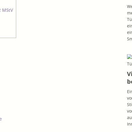
We
2 MStV
me
Tü
ei
ei
S
V
b
Ei
vo
St
vo
au
e
In