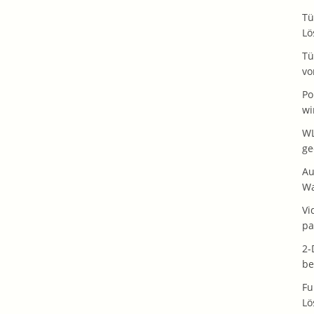
Tü
Lö
Tü
vo
Po
wi
WL
ge
Au
Wa
Vi
pa
2-
be
Fu
Lö