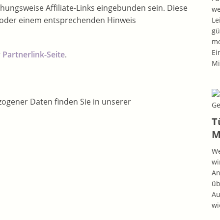
hungsweise Affiliate-Links eingebunden sein. Diese
we
oder einem entsprechenden Hinweis
Le
gü
mo
Ei
r
Partnerlink-Seite
.
Mi
ogener Daten finden Sie in unserer
T
M
We
wi
An
üb
Au
wi