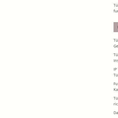
Tü
fu
Tü
Ge
Tü
In
IP
Tü
Fu
Ka
Tü
ri
Da