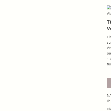
T
V
Ei
zu
Ve
pa
st
fü
NA
IP
Di