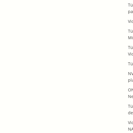
Tü
pa
Vi
Tü
Mö
Tü
Vi
Tü
NV
pl
ON
Ne
Tü
de
Vi
NA