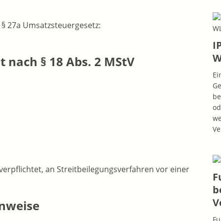
§ 27a Umsatzsteuergesetz:
I
W
t nach § 18 Abs. 2 MStV
Ei
Ge
be
od
we
Ve
verpflichtet, an Streitbeilegungsverfahren vor einer
F
.
b
V
inweise
Fu