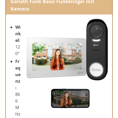
Goliath Funk Basic Funkklingel mit
Kamera
Wi
nk
el:
12
0°
Fr
eq
ue
nz
:
86
6
M
Hz