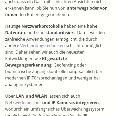
auch, dass ein Gast mit schlechten Absichten nicht
erkennen kann, ob Sie nun von
unterwegs oder von
innen
den Ruf entgegennehmen.
Heutige
Netzwerkprotokolle
haben eine
hohe
Datenrate
und sind
standardisiert
. Damit werden
zahlreiche Anwendungen ermöglicht, die durch
andere
Verbindungstechniken
schlicht unmöglich
sind. Daher sehen wir auch die neuesten
Entwicklungen wie
KI-gestützte
Bewegungserkennung
, Geofencing oder
biometrische Zugangskontrolle hauptsächlich bei
modernen IP Türsprechanlagen und weniger bei
analogen Systemen.
Über
LAN und WLAN
lassen sich auch
Netzwerkspeicher
und IP Kameras integrieren
,
wodurch ein umfangreiches Überwachungssystem
möglich wird. Außerdem können Sie die
IP