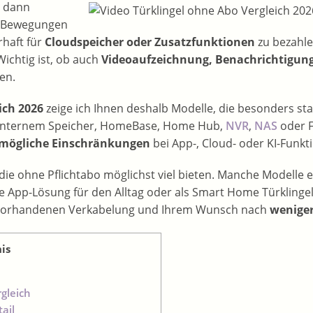
m dann
d Bewegungen
haft für
Cloudspeicher oder Zusatzfunktionen
zu bezahle
Wichtig ist, ob auch
Videoaufzeichnung, Benachrichtigung
en.
ich 2026
zeige ich Ihnen deshalb Modelle, die besonders st
 internem Speicher, HomeBase, Home Hub,
NVR
,
NAS
oder F
 mögliche Einschränkungen
bei App-, Cloud- oder KI-Funkt
 die ohne Pflichtabo möglichst viel bieten. Manche Modelle
he App-Lösung für den Alltag oder als Smart Home Türklingel
r vorhandenen Verkabelung und Ihrem Wunsch nach
weniger
is
gleich
ail