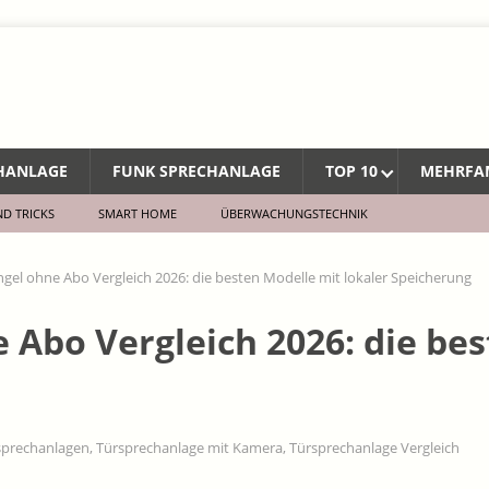
CHANLAGE
FUNK SPRECHANLAGE
TOP 10
MEHRFA
ND TRICKS
SMART HOME
ÜBERWACHUNGSTECHNIK
ngel ohne Abo Vergleich 2026: die besten Modelle mit lokaler Speicherung
 Abo Vergleich 2026: die be
rsprechanlagen
,
Türsprechanlage mit Kamera
,
Türsprechanlage Vergleich