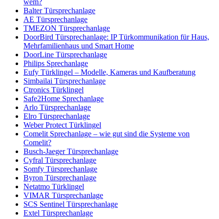
wem?
Balter Türsprechanlage
AE Türsprechanlage
TMEZON Türsprechanlage
DoorBird Türsprechanlage: IP Türkommunikation für Haus,
Mehrfamilienhaus und Smart Home
DoorLine Türsprechanlage
Philips Sprechanlage
Eufy Türklingel – Modelle, Kameras und Kaufberatung
Simbailai Türsprechanlage
Ctronics Türklingel
Safe2Home Sprechanlage
Arlo Türsprechanlage
Elro Türsprechanlage
Weber Protect Türklingel
Comelit Sprechanlage – wie gut sind die Systeme von
Comelit?
Busch-Jaeger Türsprechanlage
Cyfral Türsprechanlage
Somfy Türsprechanlage
Byron Türsprechanlage
Netatmo Türklingel
VIMAR Türsprechanlage
SCS Sentinel Türsprechanlage
Extel Türsprechanlage