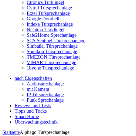
Ctronics Türklingel
Cyfral Türsprechanlage
Extel Türsprechanlage
Google Doorbell
Indexa Türsprechanlage
Netatmo Türklingel
Safe2Home Sprechanlage
SCS Sentinel Türsprechanlage
Simbailai Türsprechanlage
Somikon Türsprechanlage
TMEZON Türsprechanlage
VIMAR Türsprechanlage
1byone Türsprechanlage
nach Eigenschaften
Audiosprechanlage
mit Kamera
IP Türsprechanlage
Funk Sprechanlage
Reviews und Tests
Tipps und Tricks
Smart Home
Überwachungstechnik
Startseite
Alphago Türsprechanlage