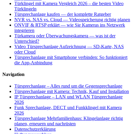
Türklingel mit Kamera Vergleich 2026 – die besten Video
Türklingeln
Türsprechanlage kaufen — der komplette Ratgeber
NVR vs. NAS vs. Cloud — Videospeicherung richtig planen
ONVIF & RTSP erklärt — wie Sie Kameras ins Netzwerk
integrieren
Türkamera oder Überwachungskamera — was ist der
Unterschied?
Video Türsprechanlage Aufzeichnung — SD-Karte, NAS
oder Cloud
Türsprechanlage mit Smartphone verbinden: So funktioniert
die App-Anbindung
Navigation
Türsprechanlage – Alles rund um die Gegensprechanlage
Türsprechanlage mit Kamera: Technik, Kauf und Installation
IP Türsprechanlage – LAN und WLAN Türsprechanlage
2026
Funk Sprechanlage, DECT und Funkklingel mit Kamera
2026
Türsprechanlage Mehrfamilienhaus: Klingelanlage richtig
planen, erneuern und nachrüsten
Datenschutzerklärung