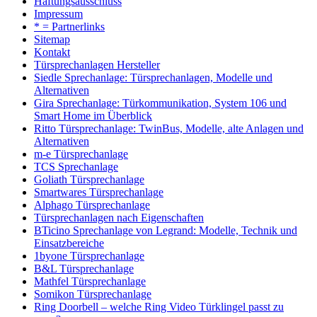
Haftungsausschluss
Impressum
* = Partnerlinks
Sitemap
Kontakt
Türsprechanlagen Hersteller
Siedle Sprechanlage: Türsprechanlagen, Modelle und
Alternativen
Gira Sprechanlage: Türkommunikation, System 106 und
Smart Home im Überblick
Ritto Türsprechanlage: TwinBus, Modelle, alte Anlagen und
Alternativen
m-e Türsprechanlage
TCS Sprechanlage
Goliath Türsprechanlage
Smartwares Türsprechanlage
Alphago Türsprechanlage
Türsprechanlagen nach Eigenschaften
BTicino Sprechanlage von Legrand: Modelle, Technik und
Einsatzbereiche
1byone Türsprechanlage
B&L Türsprechanlage
Mathfel Türsprechanlage
Somikon Türsprechanlage
Ring Doorbell – welche Ring Video Türklingel passt zu