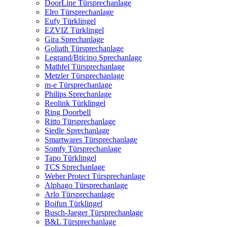
DoorLine Türsprechanlage
Elro Türsprechanlage
Eufy Türklingel
EZVIZ Türklingel
Gira Sprechanlage
Goliath Türsprechanlage
Legrand/Bticino Sprechanlage
Mathfel Türsprechanlage
Metzler Türsprechanlage
m-e Türsprechanlage
Philips Sprechanlage
Reolink Türklingel
Ring Doorbell
Ritto Türsprechanlage
Siedle Sprechanlage
Smartwares Türsprechanlage
Somfy Türsprechanlage
Tapo Türklingel
TCS Sprechanlage
Weber Protect Türsprechanlage
Alphago Türsprechanlage
Arlo Türsprechanlage
Boifun Türklingel
Busch-Jaeger Türsprechanlage
B&L Türsprechanlage