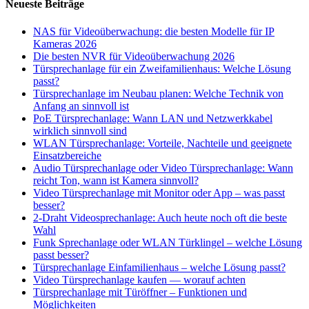
Neueste Beiträge
NAS für Videoüberwachung: die besten Modelle für IP
Kameras 2026
Die besten NVR für Videoüberwachung 2026
Türsprechanlage für ein Zweifamilienhaus: Welche Lösung
passt?
Türsprechanlage im Neubau planen: Welche Technik von
Anfang an sinnvoll ist
PoE Türsprechanlage: Wann LAN und Netzwerkkabel
wirklich sinnvoll sind
WLAN Türsprechanlage: Vorteile, Nachteile und geeignete
Einsatzbereiche
Audio Türsprechanlage oder Video Türsprechanlage: Wann
reicht Ton, wann ist Kamera sinnvoll?
Video Türsprechanlage mit Monitor oder App – was passt
besser?
2-Draht Videosprechanlage: Auch heute noch oft die beste
Wahl
Funk Sprechanlage oder WLAN Türklingel – welche Lösung
passt besser?
Türsprechanlage Einfamilienhaus – welche Lösung passt?
Video Türsprechanlage kaufen — worauf achten
Türsprechanlage mit Türöffner – Funktionen und
Möglichkeiten