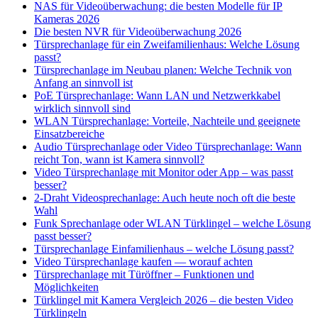
NAS für Videoüberwachung: die besten Modelle für IP
Kameras 2026
Die besten NVR für Videoüberwachung 2026
Türsprechanlage für ein Zweifamilienhaus: Welche Lösung
passt?
Türsprechanlage im Neubau planen: Welche Technik von
Anfang an sinnvoll ist
PoE Türsprechanlage: Wann LAN und Netzwerkkabel
wirklich sinnvoll sind
WLAN Türsprechanlage: Vorteile, Nachteile und geeignete
Einsatzbereiche
Audio Türsprechanlage oder Video Türsprechanlage: Wann
reicht Ton, wann ist Kamera sinnvoll?
Video Türsprechanlage mit Monitor oder App – was passt
besser?
2-Draht Videosprechanlage: Auch heute noch oft die beste
Wahl
Funk Sprechanlage oder WLAN Türklingel – welche Lösung
passt besser?
Türsprechanlage Einfamilienhaus – welche Lösung passt?
Video Türsprechanlage kaufen — worauf achten
Türsprechanlage mit Türöffner – Funktionen und
Möglichkeiten
Türklingel mit Kamera Vergleich 2026 – die besten Video
Türklingeln