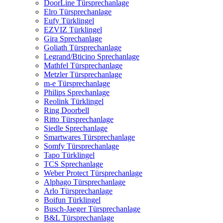
DoorLine Türsprechanlage
Elro Türsprechanlage
Eufy Türklingel
EZVIZ Türklingel
Gira Sprechanlage
Goliath Türsprechanlage
Legrand/Bticino Sprechanlage
Mathfel Türsprechanlage
Metzler Türsprechanlage
m-e Türsprechanlage
Philips Sprechanlage
Reolink Türklingel
Ring Doorbell
Ritto Türsprechanlage
Siedle Sprechanlage
Smartwares Türsprechanlage
Somfy Türsprechanlage
Tapo Türklingel
TCS Sprechanlage
Weber Protect Türsprechanlage
Alphago Türsprechanlage
Arlo Türsprechanlage
Boifun Türklingel
Busch-Jaeger Türsprechanlage
B&L Türsprechanlage