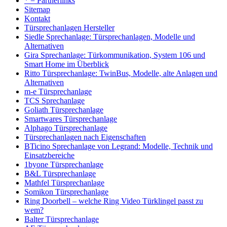
* = Partnerlinks
Sitemap
Kontakt
Türsprechanlagen Hersteller
Siedle Sprechanlage: Türsprechanlagen, Modelle und
Alternativen
Gira Sprechanlage: Türkommunikation, System 106 und
Smart Home im Überblick
Ritto Türsprechanlage: TwinBus, Modelle, alte Anlagen und
Alternativen
m-e Türsprechanlage
TCS Sprechanlage
Goliath Türsprechanlage
Smartwares Türsprechanlage
Alphago Türsprechanlage
Türsprechanlagen nach Eigenschaften
BTicino Sprechanlage von Legrand: Modelle, Technik und
Einsatzbereiche
1byone Türsprechanlage
B&L Türsprechanlage
Mathfel Türsprechanlage
Somikon Türsprechanlage
Ring Doorbell – welche Ring Video Türklingel passt zu
wem?
Balter Türsprechanlage