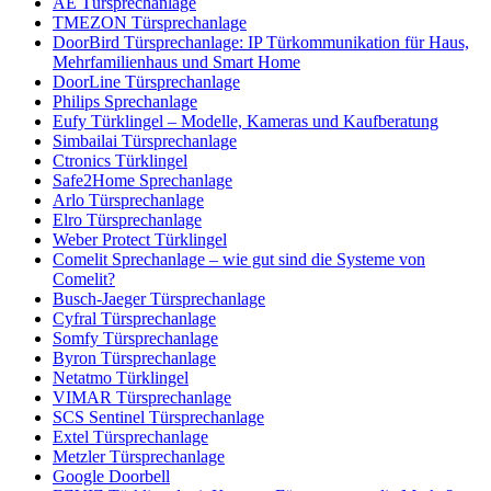
AE Türsprechanlage
TMEZON Türsprechanlage
DoorBird Türsprechanlage: IP Türkommunikation für Haus,
Mehrfamilienhaus und Smart Home
DoorLine Türsprechanlage
Philips Sprechanlage
Eufy Türklingel – Modelle, Kameras und Kaufberatung
Simbailai Türsprechanlage
Ctronics Türklingel
Safe2Home Sprechanlage
Arlo Türsprechanlage
Elro Türsprechanlage
Weber Protect Türklingel
Comelit Sprechanlage – wie gut sind die Systeme von
Comelit?
Busch-Jaeger Türsprechanlage
Cyfral Türsprechanlage
Somfy Türsprechanlage
Byron Türsprechanlage
Netatmo Türklingel
VIMAR Türsprechanlage
SCS Sentinel Türsprechanlage
Extel Türsprechanlage
Metzler Türsprechanlage
Google Doorbell