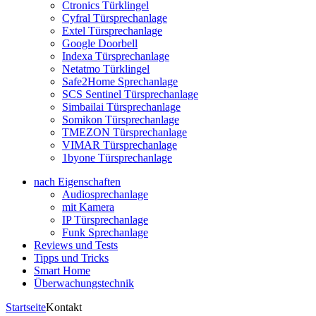
Ctronics Türklingel
Cyfral Türsprechanlage
Extel Türsprechanlage
Google Doorbell
Indexa Türsprechanlage
Netatmo Türklingel
Safe2Home Sprechanlage
SCS Sentinel Türsprechanlage
Simbailai Türsprechanlage
Somikon Türsprechanlage
TMEZON Türsprechanlage
VIMAR Türsprechanlage
1byone Türsprechanlage
nach Eigenschaften
Audiosprechanlage
mit Kamera
IP Türsprechanlage
Funk Sprechanlage
Reviews und Tests
Tipps und Tricks
Smart Home
Überwachungstechnik
Startseite
Kontakt