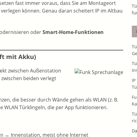
e setzen fast immer voraus, dass Sie am Montageort
Tü
verlegen können. Genau daran scheitert IP im Altbau
fu
modernisieren oder
Smart-Home-Funktionen
Tü
Ge
ft mit Akku)
Tü
ekt zwischen Außenstation
In
 zwischen beiden verlegt
IP
Tü
Fu
nzen, die besser durch Wände gehen als WLAN (z. B.
Ka
e WLAN Türklingeln, die per App funktionieren.
Tü
ri
Da
on ↔ Innenstation, meist ohne Internet