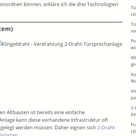
g einordnen können, erkläre ich die drei Technologien
Tü
Lö
Tü
stem)
vo
Po
wi
WL
ge
Au
Wa
Vi
pa
2-
len Altbauten ist bereits eine einfache
be
Anlage kann diese vorhandene Infrastruktur oft
Fu
 gelegt werden müssen. Daher eignen sich
2-Draht
Lö
hrüsten
.