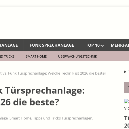
CHANLAGE
FUNK SPRECHANLAGE
TOP 10
MEHRFA
ND TRICKS
SMART HOME
ÜBERWACHUNGSTECHNIK
ht vs. Funk Türsprechanlage: Welche Technik ist 2026 die beste?
nk Türsprechanlage:
26 die beste?
T
nlage
,
Smart Home
,
Tipps und Tricks Türsprechanlagen
,
2