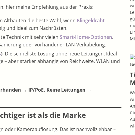
we
n, hier meine Empfehlung aus der Praxis:
Le
gü
en Altbauten die beste Wahl, wenn
Klingeldraht
mo
ebig und ideal zum Nachrüsten.
Ei
te Technik mit sehr vielen
Smart-Home-Optionen
.
Mi
, Sanierung oder vorhandener LAN-Verkabelung.
s
)
: Die schnellste Lösung ohne neue Leitungen. Ideal
 – aber stärker abhängig von Reichweite, WLAN und
T
M
orhanden → IP/PoE. Keine Leitungen →
We
wi
An
üb
htiger ist als die Marke
Au
wi
gn oder Kameraauflösung. Das ist nachvollziehbar –