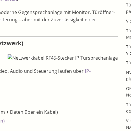
Tü
pa
moderne Gegensprechanlage mit Monitor, Türöffner-
iterung – aber mit der Zuverlässigkeit einer
Vi
Tü
Mö
etzwerk)
Tü
Vi
Tü
ideo, Audio und Steuerung laufen über
IP-
NV
pl
ON
Ne
Tü
de
om + Daten über ein Kabel)
on)
Vi
NA