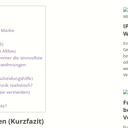
I
e Marke
W
Ei
6)
Ge
m Altbau
be
immer die sinnvollste
od
ietwohnungen
we
Ve
scheidungshilfe)
nik realistisch?
 sie vermeiden)
F
ste?
b
V
n (Kurzfazit)
Fu