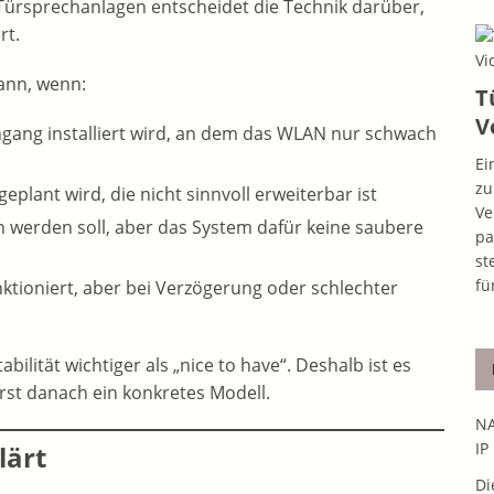
 Türsprechanlagen entscheidet die Technik darüber,
rt.
ann, wenn:
T
V
ang installiert wird, an dem das WLAN nur schwach
Ei
zu
plant wird, die nicht sinnvoll erweiterbar ist
Ve
 werden soll, aber das System dafür keine saubere
pa
st
fü
nktioniert, aber bei Verzögerung oder schlechter
tabilität wichtiger als „nice to have“. Deshalb ist es
erst danach ein konkretes Modell.
NA
IP
lärt
Di