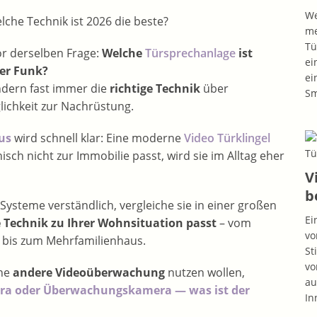
We
me
Tü
or derselben Frage:
Welche
Türsprechanlage
ist
ei
der Funk?
ei
ondern fast immer die
richtige Technik
über
S
lichkeit zur Nachrüstung.
us
wird schnell klar: Eine moderne
Video Türklingel
sch nicht zur Immobilie passt, wird sie im Alltag eher
V
b
 Systeme verständlich, vergleiche sie in einer großen
Ei
 Technik zu Ihrer Wohnsituation passt
– vom
vo
 bis zum Mehrfamilienhaus.
St
vo
ine
andere Videoüberwachung
nutzen wollen,
au
ra oder Überwachungskamera — was ist der
In