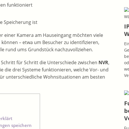
gen funktioniert
e Speicherung ist
I
W
r einer Kamera am Hauseingang möchten viele
 können – etwa um Besucher zu identifizieren,
Ei
lle rund ums Grundstück nachzuvollziehen.
Ge
be
 Schritt für Schritt die Unterschiede zwischen
NVR
,
od
we
wie die drei Systeme funktionieren, welche Vor- und
Ve
 für unterschiedliche Wohnsituationen am besten
F
b
V
rklärt
ngen speichern
Fu