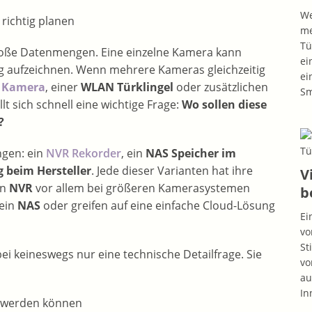
We
me
Tü
ße Datenmengen. Eine einzelne Kamera kann
ei
g aufzeichnen. Wenn mehrere Kameras gleichzeitig
ei
t Kamera
, einer
WLAN Türklingel
oder zusätzlichen
S
t sich schnell eine wichtige Frage:
Wo sollen diese
?
ngen: ein
NVR Rekorder
, ein
NAS Speicher im
 beim Hersteller
. Jede dieser Varianten hat ihre
V
in
NVR
vor allem bei größeren Kamerasystemen
b
 ein
NAS
oder greifen auf eine einfache Cloud-Lösung
Ei
vo
St
ei keineswegs nur eine technische Detailfrage. Sie
vo
au
In
t werden können