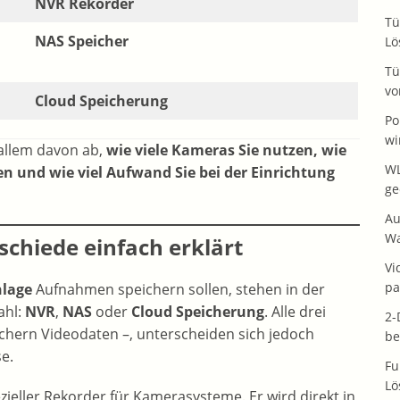
NVR Rekorder
Tü
NAS Speicher
Lö
Tü
vo
Cloud Speicherung
Po
wi
 allem davon ab,
wie viele Kameras Sie nutzen, wie
WL
n und wie viel Aufwand Sie bei der Einrichtung
ge
Au
Wa
schiede einfach erklärt
Vi
pa
nlage
Aufnahmen speichern sollen, stehen in der
ahl:
NVR
,
NAS
oder
Cloud Speicherung
. Alle drei
2-
eichern Videodaten –, unterscheiden sich jedoch
be
e.
Fu
Lö
ezieller Rekorder für Kamerasysteme. Er wird direkt in