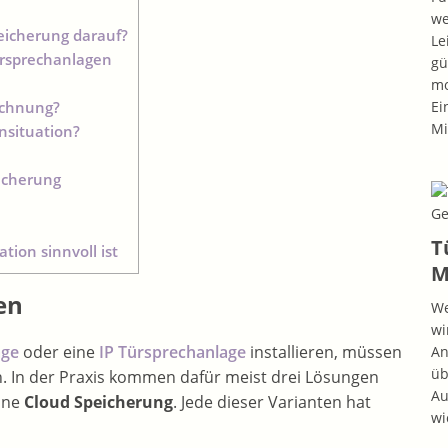
we
peicherung darauf?
Le
ürsprechanlagen
gü
mo
ichnung?
Ei
Mi
nsituation?
eicherung
T
tion sinnvoll ist
M
en
We
wi
age
oder eine
IP Türsprechanlage
installieren, müssen
An
üb
 In der Praxis kommen dafür meist drei Lösungen
Au
ine
Cloud Speicherung
. Jede dieser Varianten hat
wi