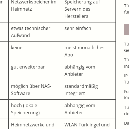
ür
Netzwerkspeicher im
Speicherung auf
Tü
Heimnetz
Servern des
fu
Herstellers
etwas technischer
sehr einfach
Aufwand
Tü
keine
meist monatliches
Ge
Abo
Tü
In
gut erweiterbar
abhängig vom
Anbieter
IP
Tü
möglich über NAS-
standardmäßig
Fu
Software
integriert
Ka
hoch (lokale
abhängig vom
Tü
Speicherung)
Anbieter
ri
Da
Heimnetzwerke und
WLAN Türklingel und