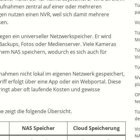
Tü
aufnahmen zentral auf einer oder mehreren
pa
agen nutzen einen NVR, weil sich damit mehrere
sen.
Vi
Tü
egen ein universeller Netzwerkspeicher. Er wird
Mö
 Backups, Fotos oder Medienserver. Viele Kameras
Tü
inem NAS speichern, wodurch es sich auch für
Vi
Tü
ahmen nicht lokal im eigenen Netzwerk gespeichert,
NV
riff erfolgt über eine App oder ein Webportal. Diese
pl
ringt aber oft laufende Kosten und gewisse
ON
Ne
e zeigt die folgende Übersicht.
Tü
de
NAS Speicher
Cloud Speicherung
Vi
NA