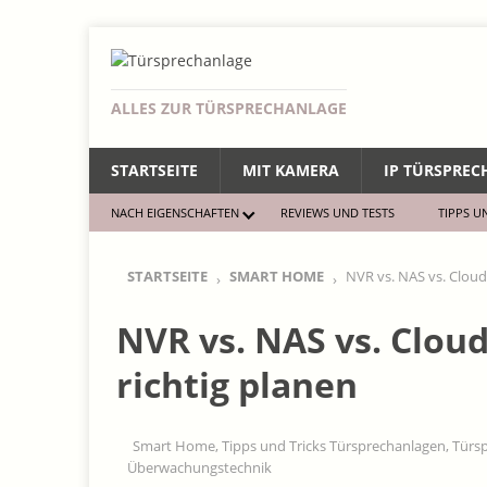
ALLES ZUR TÜRSPRECHANLAGE
STARTSEITE
MIT KAMERA
IP TÜRSPRE
NACH EIGENSCHAFTEN
REVIEWS UND TESTS
TIPPS U
STARTSEITE
SMART HOME
NVR vs. NAS vs. Cloud
NVR vs. NAS vs. Clou
richtig planen
Smart Home
,
Tipps und Tricks Türsprechanlagen
,
Türs
Überwachungstechnik