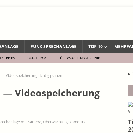
CHANLAGE
FUNK SPRECHANLAGE
TOP 10
MEHRFA
ND TRICKS
SMART HOME
ÜBERWACHUNGSTECHNIK
 — Videospeicherung richtig planen
d — Videospeicherung
T
prechanlage mit Kamera
,
Überwachungskameras
,
2