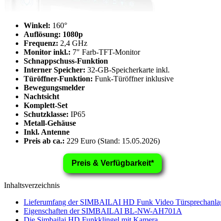
Winkel:
160°
Auflösung: 1080p
Frequenz:
2,4 GHz
Monitor inkl.:
7″ Farb-TFT-Monitor
Schnappschuss-Funktion
Interner Speicher:
32-GB-Speicherkarte inkl.
Türöffner-Funktion:
Funk-Türöffner inklusive
Bewegungsmelder
Nachtsicht
Komplett-Set
Schutzklasse:
IP65
Metall-Gehäuse
Inkl. Antenne
Preis ab ca.:
229 Euro (Stand: 15.05.2026)
Preis & Verfügbarkeit*
Inhaltsverzeichnis
Lieferumfang der SIMBAILAI HD Funk Video Türsprechanla
Eigenschaften der SIMBAILAI BL-NW-AH701A
Die Simbailai HD Funkklingel mit Kamera