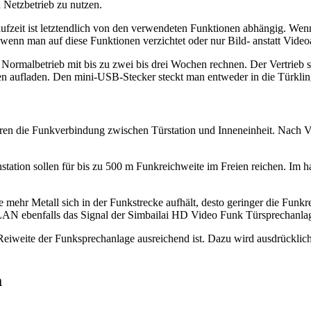
n Netzbetrieb zu nutzen.
ufzeit ist letztendlich von den verwendeten Funktionen abhängig. We
wenn man auf diese Funktionen verzichtet oder nur Bild- anstatt Vide
ormalbetrieb mit bis zu zwei bis drei Wochen rechnen. Der Vertrieb s
en aufladen. Den mini-USB-Stecker steckt man entweder in die Türkling
ren die Funkverbindung zwischen Türstation und Inneneinheit. Nach 
ation sollen für bis zu 500 m Funkreichweite im Freien reichen. Im hau
 je mehr Metall sich in der Funkstrecke aufhält, desto geringer die Fun
LAN ebenfalls das Signal der Simbailai HD Video Funk Türsprechanla
 Reiweite der Funksprechanlage ausreichend ist. Dazu wird ausdrücklic
a