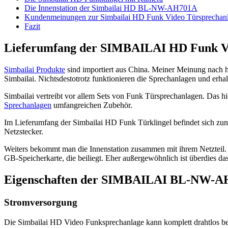
Die Innenstation der Simbailai HD BL-NW-AH701A
Kundenmeinungen zur Simbailai HD Funk Video Türsprechan
Fazit
Lieferumfang der SIMBAILAI HD Funk V
Simbailai Produkte
sind importiert aus China. Meiner Meinung nach 
Simbailai. Nichtsdestotrotz funktionieren die Sprechanlagen und erh
Simbailai vertreibt vor allem Sets von Funk Türsprechanlagen. Das
Sprechanlagen
umfangreichen Zubehör.
Im Lieferumfang der Simbailai HD Funk Türklingel befindet sich zunä
Netzstecker.
Weiters bekommt man die Innenstation zusammen mit ihrem Netzteil. 
GB-Speicherkarte, die beiliegt. Eher außergewöhnlich ist überdies d
Eigenschaften der SIMBAILAI BL-NW-
Stromversorgung
Die Simbailai HD Video Funksprechanlage kann komplett drahtlos bet