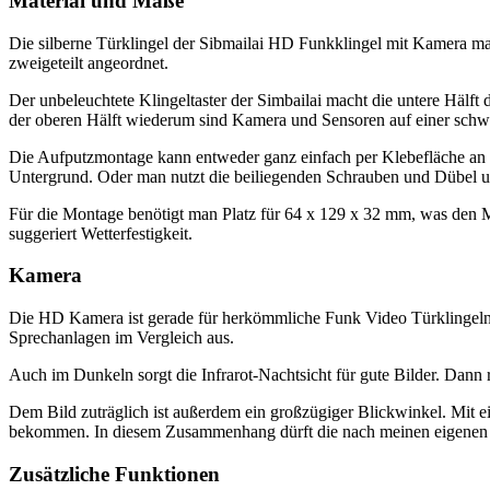
Material und Maße
Die silberne Türklingel der Sibmailai HD Funkklingel mit Kamera mach
zweigeteilt angeordnet.
Der unbeleuchtete Klingeltaster der Simbailai macht die untere Hälft d
der oberen Hälft wiederum sind Kamera und Sensoren auf einer schwa
Die Aufputzmontage kann entweder ganz einfach per Klebefläche an de
Untergrund. Oder man nutzt die beiliegenden Schrauben und Dübel un
Für die Montage benötigt man Platz für 64 x 129 x 32 mm, was den 
suggeriert Wetterfestigkeit.
Kamera
Die HD Kamera ist gerade für herkömmliche Funk Video Türklingeln e
Sprechanlagen im Vergleich aus.
Auch im Dunkeln sorgt die Infrarot-Nachtsicht für gute Bilder. Dann 
Dem Bild zuträglich ist außerdem ein großzügiger Blickwinkel. Mit e
bekommen. In diesem Zusammenhang dürft die nach meinen eigenen 
Zusätzliche Funktionen