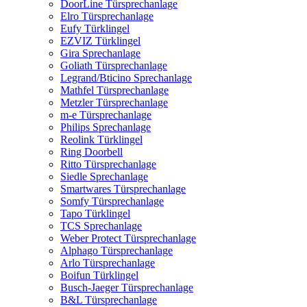
DoorLine Türsprechanlage
Elro Türsprechanlage
Eufy Türklingel
EZVIZ Türklingel
Gira Sprechanlage
Goliath Türsprechanlage
Legrand/Bticino Sprechanlage
Mathfel Türsprechanlage
Metzler Türsprechanlage
m-e Türsprechanlage
Philips Sprechanlage
Reolink Türklingel
Ring Doorbell
Ritto Türsprechanlage
Siedle Sprechanlage
Smartwares Türsprechanlage
Somfy Türsprechanlage
Tapo Türklingel
TCS Sprechanlage
Weber Protect Türsprechanlage
Alphago Türsprechanlage
Arlo Türsprechanlage
Boifun Türklingel
Busch-Jaeger Türsprechanlage
B&L Türsprechanlage