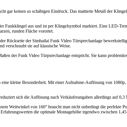
t gar keinen so schäbigen Eindruck. Das mattierte Metall der Klingelfr
er Funkklingel aus und ist per Klingelsymbol markiert. Eine LED-Trennli
rzen, runden Fläche vorortet.
r Rückseite der Simbailai Funk Video Türsprechanlage bewerkstelligen.
d verschraubt sie auf klassische Weise.
Maßen der Funk Video Türpsrechanlage entspricht. Sie kann problemlos
ine kleine Besonderheit. Mit einer Aufnahme-Auflösung von 1080p, wa
reduziert sich die Auflösung nach Verkäuferangaben allerdings auf 0,3
inem Weitwinkel von 160° braucht man nicht unbedingt die perfekte Pos
Erfahrungswerten die optimale Montagehöhe irgendwo zwischen 1,45 