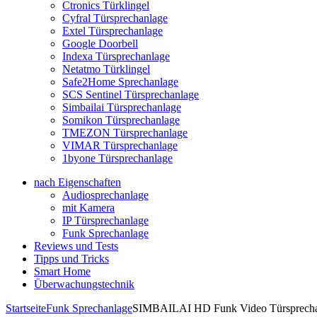
Ctronics Türklingel
Cyfral Türsprechanlage
Extel Türsprechanlage
Google Doorbell
Indexa Türsprechanlage
Netatmo Türklingel
Safe2Home Sprechanlage
SCS Sentinel Türsprechanlage
Simbailai Türsprechanlage
Somikon Türsprechanlage
TMEZON Türsprechanlage
VIMAR Türsprechanlage
1byone Türsprechanlage
nach Eigenschaften
Audiosprechanlage
mit Kamera
IP Türsprechanlage
Funk Sprechanlage
Reviews und Tests
Tipps und Tricks
Smart Home
Überwachungstechnik
Startseite
Funk Sprechanlage
SIMBAILAI HD Funk Video Türsprecha