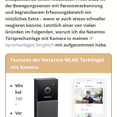
der Bewegungssensor mit Personenerkennung
und begrenzbarem Erfassungsbereich ein
nützliches Extra – wenn er auch etwas schneller
reagieren könnte. Letztlich einer von vielen
Gründen im Folgenden, warum ich die Netatmo
Türsprechanlage mit Kamera in meinen
IP
Sprechanlagen Vergleich
mit aufgenommen habe.
Features der Netatmo WLAN Türklingel
mit Kamera
Win
kel
:
140
°
Ver