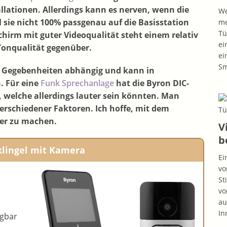
tallationen. Allerdings kann es nerven, wenn die
We
il sie nicht 100% passgenau auf die Basisstation
me
Tü
schirm mit guter Videoqualität steht einem relativ
ei
Tonqualität gegenüber.
ei
S
n Gegebenheiten abhängig und kann in
. Für eine
Funk Sprechanlage
hat die Byron DIC-
 welche allerdings lauter sein könnten. Man
erschiedener Faktoren. Ich hoffe, mit dem
her zu machen.
V
b
klingel mit Kamera
Ei
vo
St
vo
au
In
agbar