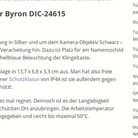
Tü
er Byron DIC-24615
pa
Vi
Tü
Mö
ung in Silber und um dem Kamera-Objektiv Schwarz –
Tü
erarbeitung hin. Dazu ist Platz für ein Namensschild
Vi
ellblaue Beleuchtung der Klingeltaste.
Tü
ge in 13,7 x 6,8 x 3,3 cm aus. Man hat also freie
NV
einer
Schutzklasse
von IP44 ist sie außerdem gegen
pl
hützt.
ON
Ne
 es mal regnet. Dennoch ist es der Langlebigkeit
eschützten Ort anzubringen. Die Arbeitstemperatur
Tü
ngegeben und reicht bis maximal 50°C.
de
Vi
NA