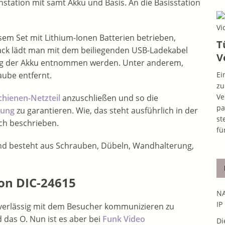
station mit samt Akku und Basis. An die Basisstation
esem Set mit Lithium-Ionen Batterien betrieben,
T
Pack lädt man mit dem beiliegenden USB-Ladekabel
V
dig der Akku entnommen werden. Unter anderem,
Ei
ube entfernt.
zu
Ve
hienen-Netzteil
anzuschließen und so die
pa
lung
zu garantieren. Wie, das steht ausführlich in der
st
ch beschrieben.
fü
und besteht aus Schrauben, Dübeln, Wandhalterung,
on DIC-24615
NA
IP
verlässig mit dem Besucher kommunizieren zu
 das O. Nun ist es aber bei
Funk Video
Di