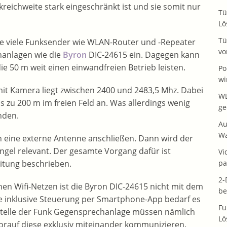
kreichweite stark eingeschränkt ist und sie somit nur
Tü
Lö
Tü
wie viele Funksender wie WLAN-Router und -Repeater
vo
hanlagen wie die
Byron
DIC-24615 ein. Dagegen kann
e 50 m weit einen einwandfreien Betrieb leisten.
Po
wi
mit Kamera liegt zwischen 2400 und 2483,5 Mhz. Dabei
WL
is zu 200 m im freien Feld an. Was allerdings wenig
ge
nden.
Au
Wa
an eine externe Antenne anschließen. Dann wird der
ngel relevant. Der gesamte Vorgang dafür ist
Vi
pa
itung beschrieben.
2-
en Wifi-Netzen ist die Byron DIC-24615 nicht mit dem
be
ure inklusive Steuerung per Smartphone-App bedarf es
Fu
stelle der Funk Gegensprechanlage müssen nämlich
Lö
worauf diese exklusiv miteinander kommunizieren.