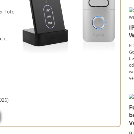
r Foto
I
W
icht
Ei
Ge
be
od
we
Ve
026)
F
b
V
Fu