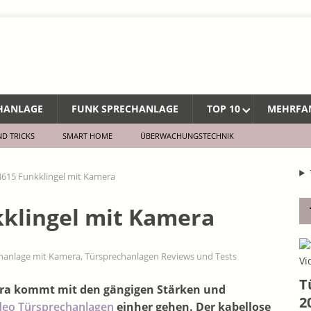
CHANLAGE
FUNK SPRECHANLAGE
TOP 10
MEHRFA
ND TRICKS
SMART HOME
ÜBERWACHUNGSTECHNIK
4615 Funkklingel mit Kamera
kklingel mit Kamera
hanlage mit Kamera
,
Türsprechanlagen Reviews und Tests
T
era kommt mit den gängigen Stärken und
2
deo Türsprechanlagen
einher gehen. Der kabellose