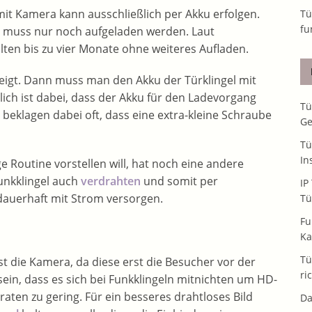
it Kamera kann ausschließlich per Akku erfolgen.
Tü
fu
nd muss nur noch aufgeladen werden. Laut
lten bis zu vier Monate ohne weiteres Aufladen.
zeigt. Dann muss man den Akku der Türklingel mit
ch ist dabei, dass der Akku für den Ladevorgang
Tü
klagen dabei oft, dass eine extra-kleine Schraube
Ge
Tü
In
e Routine vorstellen will, hat noch eine andere
unkklingel auch
verdrahten
und somit per
IP
V dauerhaft mit Strom versorgen.
Tü
Fu
Ka
Tü
st die Kamera, da diese erst die Besucher vor der
ri
sein, dass es sich bei Funkklingeln mitnichten um HD-
aten zu gering. Für ein besseres drahtloses Bild
Da