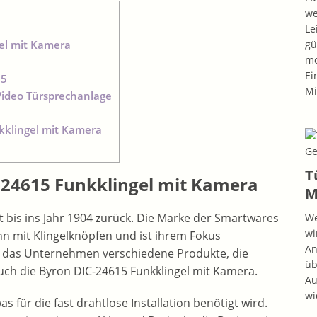
we
Le
gü
el mit Kamera
mo
Ei
15
Mi
Video Türsprechanlage
klingel mit Kamera
T
-24615 Funkklingel mit Kamera
M
t bis ins Jahr 1904 zurück. Die Marke der Smartwares
We
wi
n mit Klingelknöpfen und ist ihrem Fokus
An
et das Unternehmen verschiedene Produkte, die
üb
uch die Byron DIC-24615 Funkklingel mit Kamera.
Au
wi
s für die fast drahtlose Installation benötigt wird.